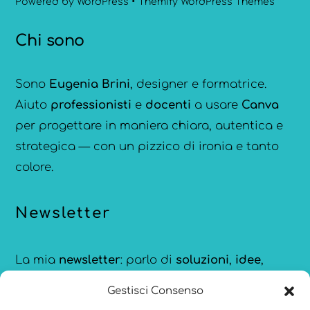
Powered by
WordPress
•
Themify WordPress Themes
Chi sono
Sono
Eugenia Brini
, designer e formatrice.
Aiuto
professionisti
e
docenti
a usare
Canva
per progettare in maniera chiara, autentica e
strategica — con un pizzico di ironia e tanto
colore.
Newsletter
La mia
newsletter
: parlo di
soluzioni
,
idee
,
strumenti
e
ispirazioni
per comunicare meglio,
Gestisci Consenso
creare con consapevolezza e restare