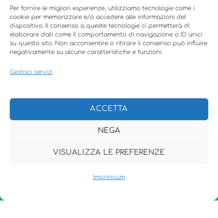
aggiornata sulle novità di
Canva
.
Per fornire le migliori esperienze, utilizziamo tecnologie come i
cookie per memorizzare e/o accedere alle informazioni del
dispositivo. Il consenso a queste tecnologie ci permetterà di
elaborare dati come il comportamento di navigazione o ID unici
su questo sito. Non acconsentire o ritirare il consenso può influire
negativamente su alcune caratteristiche e funzioni.
Menu
Gestisci servizi
CHI
ACCETTA
COME LAVORO
NEGA
PAROLE
VISUALIZZA LE PREFERENZE
CONTATTI
Back
F.A.Q
Impressum
To
Top