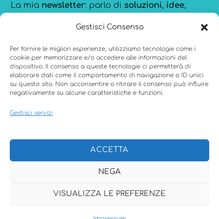
La mia
newsletter
: parlo di
soluzioni
,
idee
,
strumenti
e
ispirazioni
per comunicare meglio,
Gestisci Consenso
creare con consapevolezza e restare
aggiornata sulle novità di
Canva
.
Per fornire le migliori esperienze, utilizziamo tecnologie come i
cookie per memorizzare e/o accedere alle informazioni del
dispositivo. Il consenso a queste tecnologie ci permetterà di
elaborare dati come il comportamento di navigazione o ID unici
su questo sito. Non acconsentire o ritirare il consenso può influire
negativamente su alcune caratteristiche e funzioni.
Menu
Gestisci servizi
CHI
ACCETTA
COME LAVORO
NEGA
PAROLE
VISUALIZZA LE PREFERENZE
CONTATTI
Back
F.A.Q
Impressum