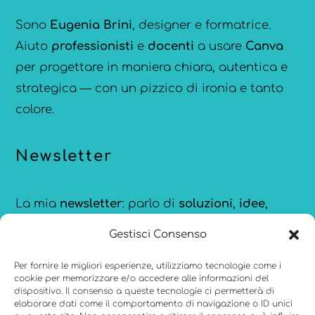
Sono
Eugenia Brini
, designer e formatrice.
Aiuto
professionisti
e
docenti
a usare
Canva
per progettare in maniera chiara, autentica e
strategica — con un pizzico di ironia e tanto
colore.
Newsletter
La mia
newsletter
: parlo di
soluzioni
,
idee
,
strumenti
e
ispirazioni
per comunicare meglio,
Gestisci Consenso
creare con consapevolezza e restare
aggiornata sulle novità di
Canva
.
Per fornire le migliori esperienze, utilizziamo tecnologie come i
cookie per memorizzare e/o accedere alle informazioni del
dispositivo. Il consenso a queste tecnologie ci permetterà di
elaborare dati come il comportamento di navigazione o ID unici