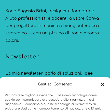
Sono
Eugenia Brini
, designer e formatrice.
Aiuto
professionisti
e
docenti
a usare
Canva
per progettare in maniera chiara, autentica e
strategica — con un pizzico di ironia e tanto
colore.
Newsletter
La mia
newsletter
: parlo di
soluzioni
,
idee
,
strumenti
e
ispirazioni
per comunicare meglio,
Gestisci Consenso
creare con consapevolezza e restare
aggiornata sulle novità di
Canva
.
Per fornire le migliori esperienze, utilizziamo tecnologie come i
cookie per memorizzare e/o accedere alle informazioni del
dispositivo. Il consenso a queste tecnologie ci permetterà di
elaborare dati come il comportamento di navigazione o ID unici