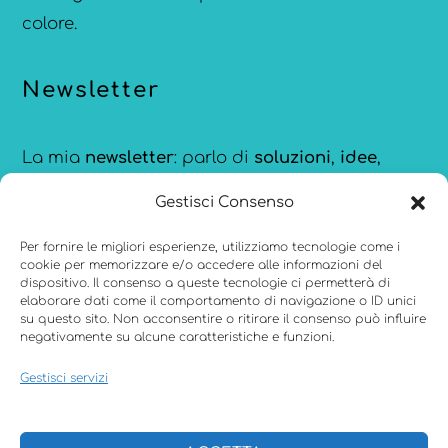
colore.
Newsletter
La mia
newsletter
: parlo di
soluzioni
,
idee
,
strumenti
e
ispirazioni
per comunicare meglio,
Gestisci Consenso
creare con consapevolezza e restare
aggiornata sulle novità di
Canva
.
Per fornire le migliori esperienze, utilizziamo tecnologie come i
cookie per memorizzare e/o accedere alle informazioni del
dispositivo. Il consenso a queste tecnologie ci permetterà di
elaborare dati come il comportamento di navigazione o ID unici
su questo sito. Non acconsentire o ritirare il consenso può influire
negativamente su alcune caratteristiche e funzioni.
Menu
Gestisci servizi
CHI