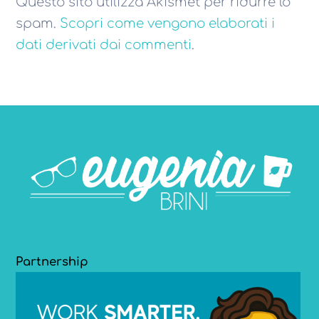
Questo sito utilizza Akismet per ridurre lo
spam.
Scopri come vengono elaborati i
dati derivati dai commenti
.
Partnership