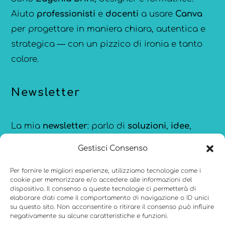
Aiuto
professionisti
e
docenti
a usare
Canva
per progettare in maniera chiara, autentica e
strategica — con un pizzico di ironia e tanto
colore.
Newsletter
La mia
newsletter
: parlo di
soluzioni
,
idee
,
strumenti
e
ispirazioni
per comunicare meglio,
Gestisci Consenso
creare con consapevolezza e restare
aggiornata sulle novità di
Canva
.
Per fornire le migliori esperienze, utilizziamo tecnologie come i
cookie per memorizzare e/o accedere alle informazioni del
dispositivo. Il consenso a queste tecnologie ci permetterà di
elaborare dati come il comportamento di navigazione o ID unici
su questo sito. Non acconsentire o ritirare il consenso può influire
negativamente su alcune caratteristiche e funzioni.
Menu