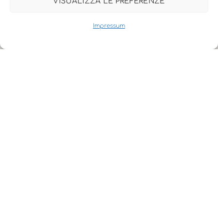
VISUALIZZA LE PREFERENZE
criviti alla mia
newsletter
sarai
Back
Impressum
sempre
To
Top
aggiornata sui
contenuti e gli
argomenti dei
quali parlo!
BE A
GREENLANCER