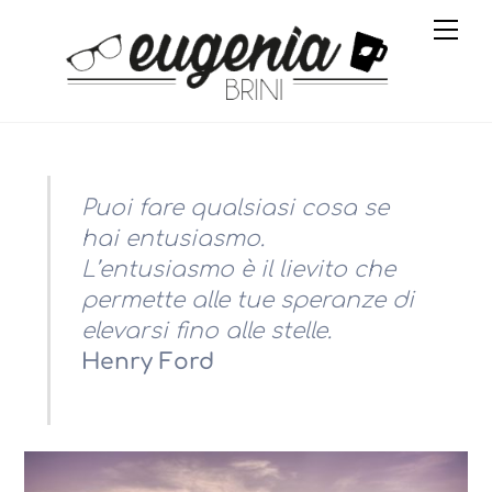
Skip
Me
,
LIFESTYLE
52 SETTIMANE
EUGENIA BRINI
to
,
,
ENTUSIIASMO
FREELANCE LIFE
content
ONESTI PROPOSITI
0
Puoi fare qualsiasi cosa se
hai entusiasmo.
L’entusiasmo è il lievito che
permette alle tue speranze di
elevarsi fino alle stelle.
Henry Ford