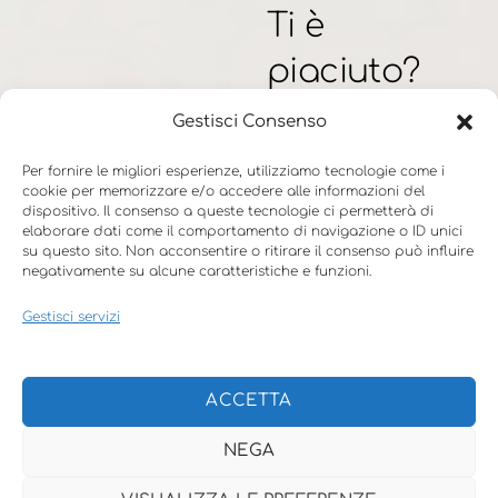
Ti è
piaciuto?
Gestisci Consenso
Ti sono piaciuti
questi consigli?
Per fornire le migliori esperienze, utilizziamo tecnologie come i
Quali
cookie per memorizzare e/o accedere alle informazioni del
dispositivo. Il consenso a queste tecnologie ci permetterà di
preferiresti
elaborare dati come il comportamento di navigazione o ID unici
su questo sito. Non acconsentire o ritirare il consenso può influire
leggere?
negativamente su alcune caratteristiche e funzioni.
Quali pensi che
Gestisci servizi
metterai in
pratica?
ACCETTA
Condividilo nel
gruppo
Be a
NEGA
Greenlancer
e
is