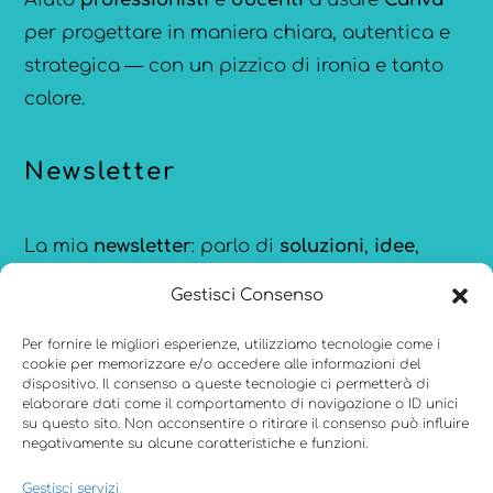
per progettare in maniera chiara, autentica e
strategica — con un pizzico di ironia e tanto
colore.
Newsletter
La mia
newsletter
: parlo di
soluzioni
,
idee
,
strumenti
e
ispirazioni
per comunicare meglio,
Gestisci Consenso
creare con consapevolezza e restare
aggiornata sulle novità di
Canva
.
Per fornire le migliori esperienze, utilizziamo tecnologie come i
cookie per memorizzare e/o accedere alle informazioni del
dispositivo. Il consenso a queste tecnologie ci permetterà di
elaborare dati come il comportamento di navigazione o ID unici
su questo sito. Non acconsentire o ritirare il consenso può influire
negativamente su alcune caratteristiche e funzioni.
Menu
Gestisci servizi