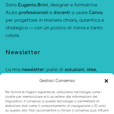
Sono
Eugenia Brini
, designer e formatrice.
Aiuto
professionisti
e
docenti
a usare
Canva
per progettare in maniera chiara, autentica e
strategica — con un pizzico di ironia e tanto
colore.
Newsletter
La mia
newsletter
: parlo di
soluzioni
,
idee
,
strumenti
e
ispirazioni
per comunicare meglio,
Gestisci Consenso
creare con consapevolezza e restare
aggiornata sulle novità di
Canva
.
Per fornire le migliori esperienze, utilizziamo tecnologie come i
cookie per memorizzare e/o accedere alle informazioni del
dispositivo. Il consenso a queste tecnologie ci permetterà di
elaborare dati come il comportamento di navigazione o ID unici
su questo sito. Non acconsentire o ritirare il consenso può influire