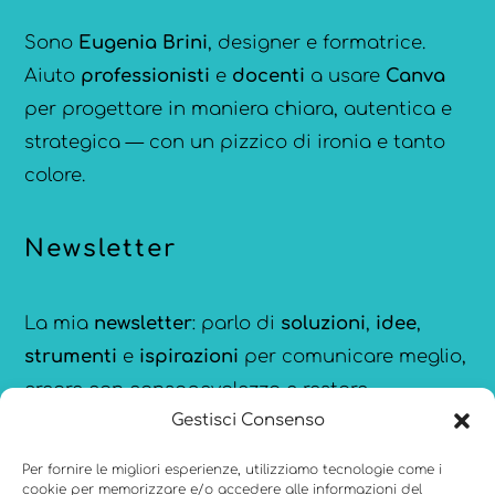
Sono
Eugenia Brini
, designer e formatrice.
Aiuto
professionisti
e
docenti
a usare
Canva
per progettare in maniera chiara, autentica e
strategica — con un pizzico di ironia e tanto
colore.
Newsletter
La mia
newsletter
: parlo di
soluzioni
,
idee
,
strumenti
e
ispirazioni
per comunicare meglio,
creare con consapevolezza e restare
Gestisci Consenso
aggiornata sulle novità di
Canva
.
Per fornire le migliori esperienze, utilizziamo tecnologie come i
cookie per memorizzare e/o accedere alle informazioni del